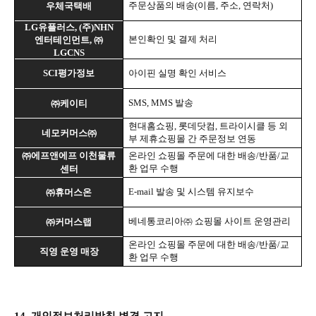
주문상품의 배송
(
이름
,
주소
,
연락처
)
우체국택배
LG
유플러스
, (
주
)NHN
본인확인 및 결제 처리
엔터테인먼트
,
㈜
LGCNS
SCI
평가정보
아이핀 실명 확인 서비스
SMS, MMS
발송
㈜케이티
현대홈쇼핑
,
롯데닷컴
,
트라이시클 등 외
네모커머스㈜
부 제휴쇼핑몰 간 주문정보 연동
㈜에프앤에프 이천물류
온라인 쇼핑몰 주문에 대한 배송
/
반품
/
교
환 업무 수행
센터
E-mail
발송 및 시스템 유지보수
㈜휴머스온
베네통코리아㈜ 쇼핑몰 사이트 운영관리
㈜커머스랩
온라인 쇼핑몰 주문에 대한 배송
/
반품
/
교
직영 운영 매장
환 업무 수행