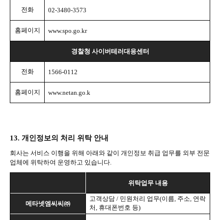
전화
02-3480-3573
홈페이지
www.spo.go.kr
경찰청 사이버테러대응센터
전화
1566-0112
홈페이지
www.netan.go.k
13.
개인정보의 처리 위탁 안내
회사는 서비스 이행을 위해 아래와 같이 개인정보 취급 업무를 외부 전문
업체에 위탁하여 운영하고 있습니다
.
위탁업무 내용
고객상담
/
민원처리 업무
(
이름
,
주소
,
연락
메타넷엠씨씨㈜
처
,
휴대폰번호 등
)