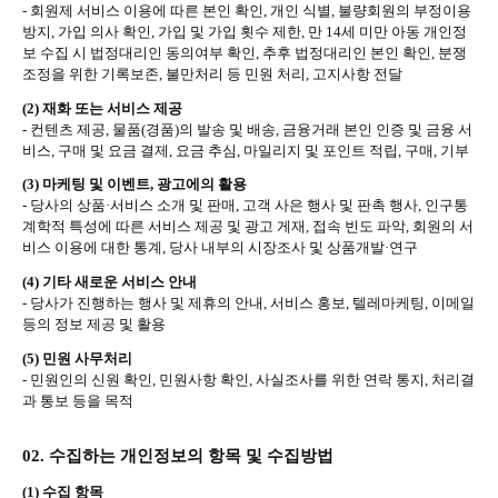
-
회원제 서비스 이용에 따른 본인 확인
,
개인 식별
,
불량회원의 부정이용
방지
,
가입 의사 확인
,
가입 및 가입 횟수 제한
,
만
14
세 미만 아동 개인정
보 수집 시 법정대리인 동의여부 확인
,
추후 법정대리인 본인 확인
,
분쟁
조정을 위한 기록보존
,
불만처리 등 민원 처리
,
고지사항 전달
(2)
재화 또는 서비스 제공
-
컨텐츠 제공
,
물품
(
경품
)
의 발송 및 배송
,
금융거래 본인 인증 및 금융 서
비스
,
구매 및 요금 결제
,
요금 추심
,
마일리지 및 포인트 적립
,
구매
,
기부
(3)
마케팅 및 이벤트
,
광고에의 활용
-
당사의 상품
·
서비스 소개 및 판매
,
고객 사은 행사 및 판촉 행사
,
인구통
계학적 특성에 따른 서비스 제공 및 광고 게재
,
접속 빈도 파악
,
회원의 서
비스 이용에 대한 통계
,
당사 내부의 시장조사 및 상품개발
·
연구
(4)
기타 새로운 서비스 안내
-
당사가 진행하는 행사 및 제휴의 안내
,
서비스 홍보
,
텔레마케팅
,
이메일
등의 정보 제공 및 활용
(5)
민원 사무처리
-
민원인의 신원 확인
,
민원사항 확인
,
사실조사를 위한 연락 통지
,
처리결
과 통보 등을 목적
02.
수집하는 개인정보의 항목 및 수집방법
(1)
수집 항목