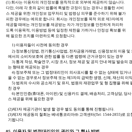
(1)
회사는 이용자의 개인정보를 원칙적으로 외부에 제공하지 않습니다
.
다만
,
아래 각 호와 같이 법률에 특별한 규정이 있는 경우나 원활한 서비
스 제공을 위한 개인정보 업무처리 및 법령상 의무를 준수하기 위해 불가
피한 경우에는 예외로 합니다
.
회사는 개인정보를 목적 외로 제
3
자에게
제공할 때에는 개인정보를 제공받는 자가 개인정보를 안전하게 처리하
도록 이용목적
,
이용방법 등에 일정한 제한을 가하거나 안정성 확보를 위
해 필요한 조치를 마련하도록 요청합니다
.
1)
이용자들이 사전에 동의한 경우
2)
정보통신망법
,
전기통신사업법
,
전자금융거래법
,
신용정보의 이용 및 
에서의 소비자보호에 관한 법률 등 다른 법령에 근거규정이 있는 경우
3)
통계 작성
,
학술연구
,
시장 조사
,
정보 제공 및 공지 안내 메일 발송의 
는 형태로 제공되는 경우
4)
정보주체 또는 그 법정대리인이 의사표시를 할 수 없는 상태에 있거나
을 수 없는 경우로서 정보주체 또는 제
3
자의 급박한 생명
,
신체
,
재산의 이익
5)
범죄의 수사와 공소제기 및 유지
,
법원의 재판업무 및 형 집행을 위해
친 경우
6)
본인인증
(
휴대폰
,
아이핀
)
및 신용카드 결제
,
배송처리
,
고객상담
,
당사
스 제공을 위해 필요한 경우
(2)
제
3
자 제공기관이 발생 할 경우 별도 동의를 통해 진행됩니다
.
(3)
제
3
자 제공동의 철회는 베네통코리아㈜ 고객센터
(Tel: 1544-2855)
로 요
기됩니다
.
05.
이용자 및 법정대리인의 권리와 그 행사 방법