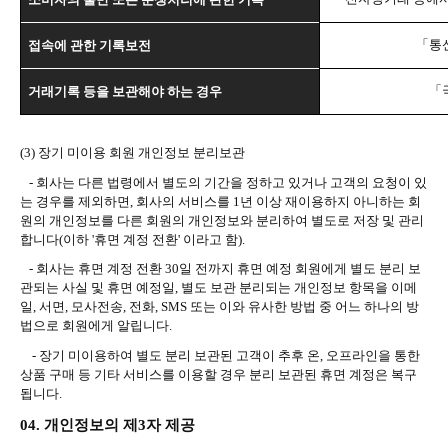
「통
접속에 관한 기록보전
「
거래기록 등을 보관해야 하는 경우
(3)
장기 미이용 회원 개인정보 분리보관
-
회사는 다른 법령에서 별도의 기간을 정하고 있거나 고객의 요청이 있
는 경우를 제외하면
,
회사의 서비스를
1
년 이상 재이용하지 아니하는 회
원의 개인정보를 다른 회원의 개인정보와 분리하여 별도로 저장 및 관리
합니다
(
이하
'
휴면 계정 전환
'
이라고 함
).
-
회사는 휴면 계정 전환
30
일 전까지 휴면 예정 회원에게 별도 분리 보
관되는 사실 및 휴면 예정일
,
별도 보관 분리되는 개인정보 항목을 이메
일
,
서면
,
모사전송
,
전화
, SMS
또는 이와 유사한 방법 중 어느 하나의 방
법으로 회원에게 알립니다
.
-
장기 미이용하여 별도 분리 보관된 고객이 추후 온
,
오프라인을 통한
상품 구매 등 기타 서비스를 이용할 경우 분리 보관된 휴면 계정은 복구
됩니다
.
04.
개인정보의 제
3
자 제공