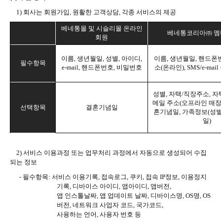
1)
회사는 회원가입
,
원활한 고객상담
,
각종 서비스의 제공
베네통몰 및 시슬리몰 온라인
베네통코리아㈜ 멤
회원
이름
,
생년월일
,
성별
,
아이디
,
이름
,
생년월일
,
핸드폰
필수항목
e-mail,
핸드폰번호
,
비밀번호
소
(
온라인
), SMS/e-mail
성별
,
자택
/
직장주소
,
자
메일 주소
(
오프라인 매
선택항목
결혼기념일
혼기념일
,
가족정보
(
성
일
)
2)
서비스 이용과정 또는 업무처리 과정에서 자동으로 생성되어 수집
되는 정보
-
필수항목
:
서비스 이용기록
,
접속로그
,
쿠키
,
접속
IP
정보
,
이용정지
기록
,
디바이스 아이디
,
앱아이디
,
앱버전
,
앱 인스톨날짜
,
앱 업데이트 날짜
,
디바이스명
, OS
명
, OS
버전
,
네트워크 사업자 코드
,
국가코드
,
사용하는 언어
,
사용자 번호 등