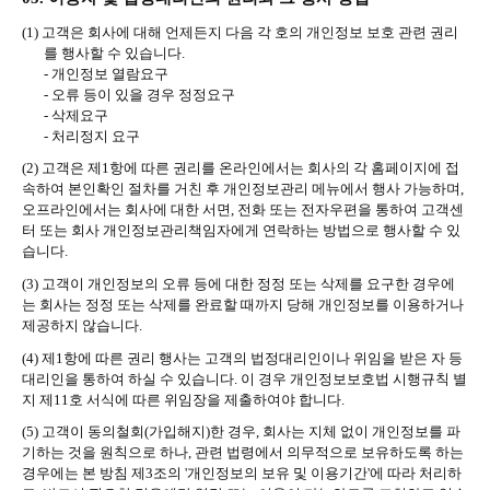
(1)
고객은 회사에 대해 언제든지 다음 각 호의 개인정보 보호 관련 권리
를 행사할 수 있습니다
.
-
개인정보 열람요구
-
오류 등이 있을 경우 정정요구
-
삭제요구
-
처리정지 요구
(2)
고객은 제
1
항에 따른 권리를 온라인에서는 회사의 각 홈페이지에 접
속하여 본인확인 절차를 거친 후 개인정보관리 메뉴에서 행사 가능하며
,
오프라인에서는 회사에 대한 서면
,
전화 또는 전자우편을 통하여 고객센
터 또는 회사 개인정보관리책임자에게 연락하는 방법으로 행사할 수 있
습니다
.
(3)
고객이 개인정보의 오류 등에 대한 정정 또는 삭제를 요구한 경우에
는 회사는 정정 또는 삭제를 완료할 때까지 당해 개인정보를 이용하거나
제공하지 않습니다
.
(4)
제
1
항에 따른 권리 행사는 고객의 법정대리인이나 위임을 받은 자 등
대리인을 통하여 하실 수 있습니다
.
이 경우 개인정보보호법 시행규칙 별
지 제
11
호 서식에 따른 위임장을 제출하여야 합니다
.
(5)
고객이 동의철회
(
가입해지
)
한 경우
,
회사는 지체 없이 개인정보를 파
기하는 것을 원칙으로 하나
,
관련 법령에서 의무적으로 보유하도록 하는
경우에는 본 방침 제
3
조의
'
개인정보의 보유 및 이용기간
'
에 따라 처리하