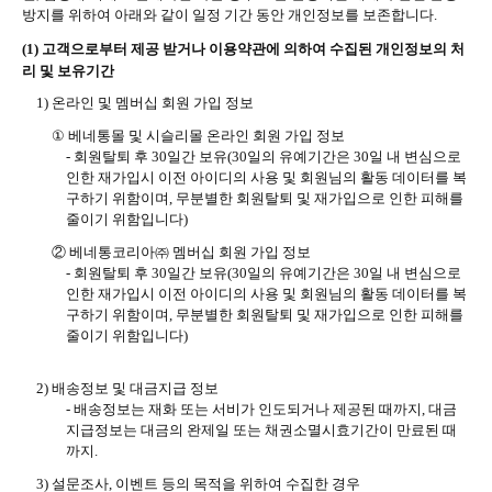
방지를 위하여 아래와 같이 일정 기간 동안 개인정보를 보존합니다
.
(1)
고객으로부터 제공 받거나 이용약관에 의하여 수집된 개인정보의 처
리 및 보유기간
1)
온라인 및 멤버십 회원 가입 정보
①
베네통몰 및 시슬리몰 온라인 회원 가입 정보
-
회원탈퇴 후
30
일간 보유
(30
일의 유예기간은
30
일 내 변심으로
인한 재가입시 이전 아이디의 사용 및 회원님의 활동 데이터를 복
구하기 위함이며
,
무분별한 회원탈퇴 및 재가입으로 인한 피해를
줄이기 위함입니다
)
② 베네통코리아㈜ 멤버십 회원 가입 정보
-
회원탈퇴 후
30
일간 보유
(30
일의 유예기간은
30
일 내 변심으로
인한 재가입시 이전 아이디의 사용 및 회원님의 활동 데이터를 복
구하기 위함이며
,
무분별한 회원탈퇴 및 재가입으로 인한 피해를
줄이기 위함입니다
)
2)
배송정보 및 대금지급 정보
-
배송정보는 재화 또는 서비가 인도되거나 제공된 때까지
,
대금
지급정보는 대금의 완제일 또는 채권소멸시효기간이 만료된 때
까지
.
3)
설문조사
,
이벤트 등의 목적을 위하여 수집한 경우