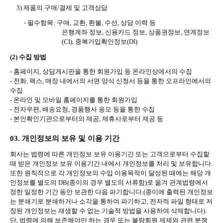
3)
제품의 구매
/
결제 및 고객상담
-
필수항목
:
구매
,
교환
,
환불
,
수선
,
상담 이력 등
은행계좌 정보
,
신용카드 정보
,
상품권정보
,
연계정보
(CI),
중복가입확인정보
(DI)
(2)
수집 방법
-
홈페이지
,
상담게시판을 통한 회원가입 등 온라인상에서의 수집
-
전화
,
팩스
,
매장 내에서의 서면 양식 신청서 등을 통한 오프라인에서의
수집
-
온라인 및 모바일 홈페이지를 통한 회원가입
-
전자우편
,
배송요청
,
경품행사 응모 등을 통한 수집
-
본인확인기관으로부터의 제공
,
제휴사로부터 제공 등
03.
개인정보의 보유 및 이용 기간
회사는 법령에 따른 개인정보 보유 이용기간 또는 고객으로부터 수집할
때 받은 개인정보 보유 이용기간 내에서 개인정보를 처리 및 보유합니다
.
또한 원칙적으로 각 개인정보의 수입
∙
이용목적이 달성된 때에는 해당 개
인정보를 별도의
DB(
종이의 경우 별도의 서류함
)
로 옮겨 관계법령에서
정한 일정한 기간 동안 보관한 다음 파기합니다
.(
종이에 출력된 개인정보
는 분쇄기로 분쇄하거나 소각을 통하여 파기하고
,
전자적 파일 형태로 저
장된 개인정보는 재생할 수 없는 기술적 방법을 사용하여 삭제합니다
).
단
,
법령에 의해 보존해야만 하는 경우 또는 불량회원 제제와 관련 분쟁