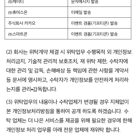
㈜케이티
문자메시지 발송
㈜휴머스온
이메일 발송
주식회사 카카오
이벤트 경품(기프티콘) 발송
㈜스마트콘
이벤트 경품(기프티콘) 발송
(2) 회사는 위탁계약 체결 시 위탁업무 수행목적 외 개인정보
처리금지, 기술적 관리적 보호조치, 재 위탁 제한, 수탁자에
대한 관리 및 감독, 손해배상 등 책임에 관한 사항을 계약서
등 문서에 명시하고, 수탁자가 개인정보를 안전하게 처리하
는지를 관리•감독합니다.
(3) 위탁업무의 내용이나 수탁업체가 변경될 경우 지체없이
본 개인정보처리방침을 통하여 공개 하도록 하겠습니다. 수
탁 업체는 더 나은 서비스를 제공을 위해 필요한 경우에 한해
개인정보 처리 업무를 아래 전문 업체에 재위탁 합니다.