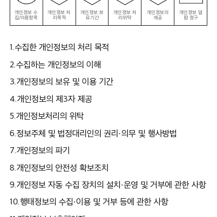
개인정보 수
개인정보 처
개인정보 보
개인정보 처
개인정보의
개인정보 열
집/이용항목
리목적
유기간
리위탁
제공
람 청구
1.수집한 개인정보의 처리 목적
2.수집하는 개인정보의 이해
3.개인정보의 보유 및 이용 기간
4.개인정보의 제3자 제공
5.개인정보처리의 위탁
6.정보주체 및 법정대리인의 권리·의무 및 행사방법
7.개인정보의 파기
8.개인정보의 안전성 확보조치
9.개인정보 자동 수집 장치의 설치·운영 및 거부에 관한 사항
10.행태정보의 수집·이용 및 거부 등에 관한 사항