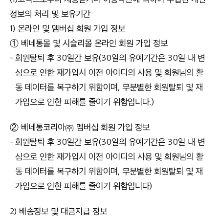
정보의 처리 및 보유기간
1) 온라인 및 멤버십 회원 가입 정보
① 베네통몰 및 시슬리몰 온라인 회원 가입 정보
회원탈퇴 후 30일간 보유(30일의 유예기간은 30일 내 변
심으로 인한 재가입시 이전 아이디의 사용 및 회원님의 활
동 데이터를 복구하기 위함이며, 무분별한 회원탈퇴 및 재
가입으로 인한 피해를 줄이기 위함입니다.)
② 베네통코리아㈜ 멤버십 회원 가입 정보
회원탈퇴 후 30일간 보유(30일의 유예기간은 30일 내 변
심으로 인한 재가입시 이전 아이디의 사용 및 회원님의 활
동 데이터를 복구하기 위함이며, 무분별한 회원탈퇴 및 재
가입으로 인한 피해를 줄이기 위함입니다)
2) 배송정보 및 대금지급 정보