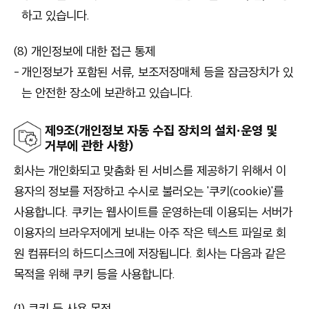
하고 있습니다.
(8) 개인정보에 대한 접근 통제
개인정보가 포함된 서류, 보조저장매체 등을 잠금장치가 있
는 안전한 장소에 보관하고 있습니다.
제9조(개인정보 자동 수집 장치의 설치·운영 및
거부에 관한 사항)
회사는 개인화되고 맞춤화 된 서비스를 제공하기 위해서 이
용자의 정보를 저장하고 수시로 불러오는 '쿠키(cookie)'를
사용합니다. 쿠키는 웹사이트를 운영하는데 이용되는 서버가
이용자의 브라우저에게 보내는 아주 작은 텍스트 파일로 회
원 컴퓨터의 하드디스크에 저장됩니다. 회사는 다음과 같은
목적을 위해 쿠키 등을 사용합니다.
(1) 쿠키 등 사용 목적