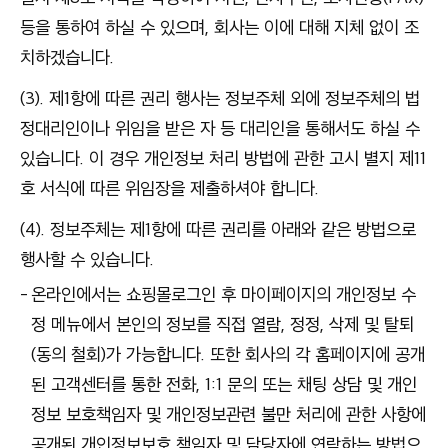
등을 통하여 하실 수 있으며, 회사는 이에 대해 지체 없이 조
치하겠습니다.
(3). 제1항에 따른 권리 행사는 정보주체 외에 정보주체의 법
정대리인이나 위임을 받은 자 등 대리인을 통해서도 하실 수
있습니다. 이 경우 개인정보 처리 방법에 관한 고시 별지 제11
호 서식에 따른 위임장을 제출하셔야 합니다.
(4). 정보주체는 제1항에 따른 권리를 아래와 같은 방법으로
행사할 수 있습니다.
온라인에서는 쇼핑몰로그인 후 마이페이지의 개인정보 수
정 메뉴에서 본인의 정보를 직접 열람, 정정, 삭제 및 탈퇴
(동의 철회)가 가능합니다. 또한 회사의 각 홈페이지에 공개
된 고객센터를 통한 전화, 1:1 문의 또는 채팅 상담 및 개인
정보 보호책임자 및 개인정보관련 불만 처리에 관한 사항에
공개된 개인정보보호 책임자 및 담당자에 연락하는 방법으