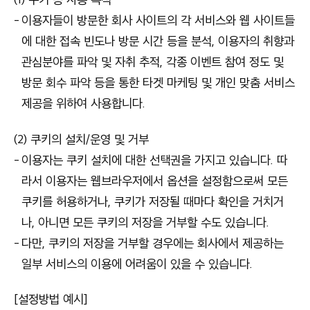
이용자들이 방문한 회사 사이트의 각 서비스와 웹 사이트들
에 대한 접속 빈도나 방문 시간 등을 분석, 이용자의 취향과
관심분야를 파악 및 자취 추적, 각종 이벤트 참여 정도 및
방문 회수 파악 등을 통한 타겟 마케팅 및 개인 맞춤 서비스
제공을 위하여 사용합니다.
(2) 쿠키의 설치/운영 및 거부
이용자는 쿠키 설치에 대한 선택권을 가지고 있습니다. 따
라서 이용자는 웹브라우저에서 옵션을 설정함으로써 모든
쿠키를 허용하거나, 쿠키가 저장될 때마다 확인을 거치거
나, 아니면 모든 쿠키의 저장을 거부할 수도 있습니다.
다만, 쿠키의 저장을 거부할 경우에는 회사에서 제공하는
일부 서비스의 이용에 어려움이 있을 수 있습니다.
[설정방법 예시]