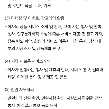
및 포인트 적립, 구매, 기부
(3) 마케팅 및 이벤트, 광고에의 활용
회사의 상품·서비스 소개 및 판매, 고객 사은 행사 및 판촉
행사, 인구통계학적 특성에 따른 서비스 제공 및 광고 게재,
접속 빈도 파악, 회원의 서비스 이용에 대한 통계, 당사 내
부의 시장조사 및 상품개발·연구
(4) 기타 새로운 서비스 안내
회사가 진행하는 행사 및 제휴의 안내, 서비스 홍보, 텔레마
케팅, 이메일 등의 정보 제공 및 활용
(5) 민원 사무처리
민원인의 신원 확인, 민원사항 확인, 사실조사를 위한 연락
통지, 처리결과 통보 등을 목적