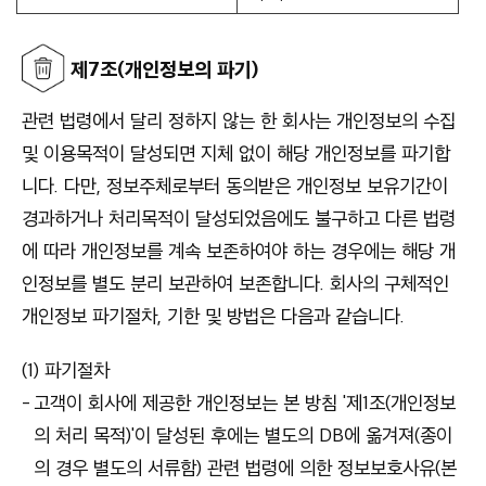
제7조(개인정보의 파기)
관련 법령에서 달리 정하지 않는 한 회사는 개인정보의 수집
및 이용목적이 달성되면 지체 없이 해당 개인정보를 파기합
니다. 다만, 정보주체로부터 동의받은 개인정보 보유기간이
경과하거나 처리목적이 달성되었음에도 불구하고 다른 법령
에 따라 개인정보를 계속 보존하여야 하는 경우에는 해당 개
인정보를 별도 분리 보관하여 보존합니다. 회사의 구체적인
개인정보 파기절차, 기한 및 방법은 다음과 같습니다.
(1) 파기절차
고객이 회사에 제공한 개인정보는 본 방침 '제1조(개인정보
의 처리 목적)'이 달성된 후에는 별도의 DB에 옮겨져(종이
의 경우 별도의 서류함) 관련 법령에 의한 정보보호사유(본