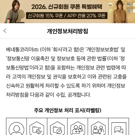
개인정보처리방침
베네통코리아㈜ (이하 '회사'라고 함)은 '개인정보보호법' 및
'정보통신망 이용촉진 및 정보보호 등에 관한 법률'(이하 '정
보통신망법'이라고 함)을 포함하는 개인정보 관련 법령에 따
라 고객의 개인정보 및 권익을 보호하고 이와 관련된 고충을
신속하고 원활하게 처리할 수 있도록 하기 위하여 개인정보
처리방침을 다음과 같이 수립, 공개합니다.
주요 개인정보 처리 표시(라벨링)