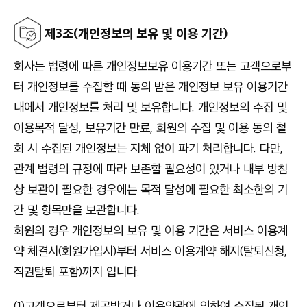
제3조(개인정보의 보유 및 이용 기간)
회사는 법령에 따른 개인정보보유 이용기간 또는 고객으로부
터 개인정보를 수집할 때 동의 받은 개인정보 보유 이용기간
내에서 개인정보를 처리 및 보유합니다. 개인정보의 수집 및
이용목적 달성, 보유기간 만료, 회원의 수집 및 이용 동의 철
회 시 수집된 개인정보는 지체 없이 파기 처리합니다. 다만,
관계 법령의 규정에 따라 보존할 필요성이 있거나 내부 방침
상 보관이 필요한 경우에는 목적 달성에 필요한 최소한의 기
간 및 항목만을 보관합니다.
회원의 경우 개인정보의 보유 및 이용 기간은 서비스 이용계
약 체결시(회원가입시)부터 서비스 이용계약 해지(탈퇴신청,
직권탈퇴 포함)까지 입니다.
(1)고객으로부터 제공받거나 이용약관에 의하여 수집된 개인