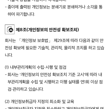
종이에 출력된 개인정보는 분쇄기로 분쇄하거나 소각을 통
하여 파기합니다.
제8조(개인정보의 안전성 확보조치)
회사는 「개인정보 보호법」 제29조에 따라 다음과 같이 안
전성 확보에 필요한 기술적, 관리적, 물리적 조치를 하고 있습
니다.
(1) 내부관리계획의 수립·시행 및 점검
회사는 ‘개인정보의 안전성 확보조치 기준 고시’에 따라 내
부관리계획을 수립 및 시행하고 이행 실태를 연1회 이상 점
검·관리하고 있습니다.
(2) 개인정보취급자 지정의 최소화 및 교육
개인정보취급자 지정을 최소화하고 개인정보취급자에게 연