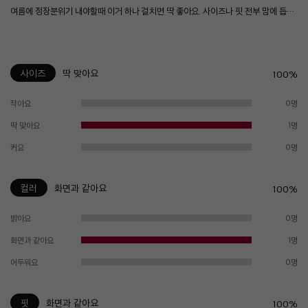
여름에 정장분위기 내야할때 이거 하나 걸치면 딱 좋아요. 사이즈나 핏 전부 맘에 듭니다. 강추
사이즈
딱 맞아요
100%
작아요
0명
딱 맞아요
1명
커요
0명
컬러
화면과 같아요
100%
밝아요
0명
화면과 같아요
1명
어두워요
0명
핏
화면과 같아요
100%