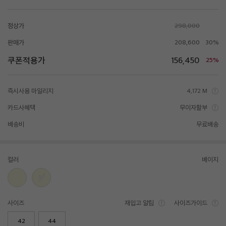
정상가
298,000
판매가
208,600
30%
쿠폰적용가
156,450
25%
즉시사용 마일리지
4,172 M
카드사혜택
무이자할부
배송비
무료배송
컬러
베이지
사이즈
재입고 알림
사이즈가이드
42
44