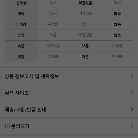
신축성
있음
약간있음
없음
비침
있음
약간있음
없음
두께감
두꺼움
중간
얇음
안감
있음
부분안감
없음
촉감
부드러움
보통
까슬함
핏감
슬림함
기본
넉넉함
상품 정보고시 및 세탁정보
실측 사이즈
배송/교환/반품 안내
1:1 문의하기