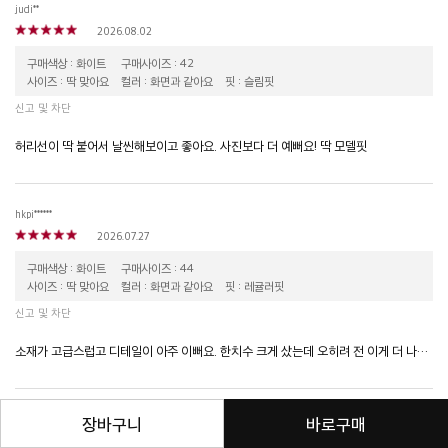
judi**
2026.08.02
구매색상 : 화이트
구매사이즈 : 42
사이즈 : 딱 맞아요
컬러 : 화면과 같아요
핏 : 슬림핏
신고 및 차단
허리선이 딱 붙어서 날씬해보이고 좋아요. 사진보다 더 예뻐요! 딱 모델핏
hkpi******
2026.07.27
구매색상 : 화이트
구매사이즈 : 44
사이즈 : 딱 맞아요
컬러 : 화면과 같아요
핏 : 레귤러핏
신고 및 차단
소재가 고급스럽고 디테일이 아주 이뻐요. 한치수 크게 샀는데 오히려 전 이게 더 나은거같아요
장바구니
바로구매
eun9***
2026.07.19