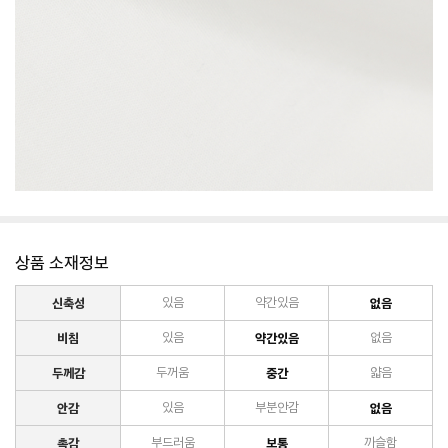
상품 소재정보
신축성
있음
약간있음
없음
비침
있음
약간있음
없음
두께감
두꺼움
중간
얇음
안감
있음
부분안감
없음
촉감
부드러움
보통
까슬함