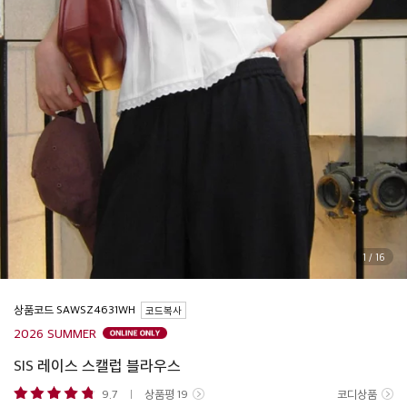
1
/
16
상품코드
코드복사
2026 SUMMER
SIS 레이스 스캘럽 블라우스
9.7
상품평
19
코디상품