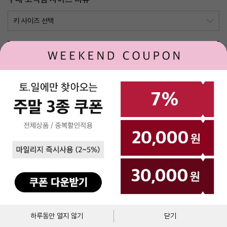
키
몸무게
체형
구매사이즈
평가
166
56
M
42
딱 맞아요
169
63
L
44
딱 맞아요
로그인
제휴문의
고객센터
매장안내
(주)베네통코리아
▼
BENETTON MALL
`
대표이사 : 김규완
고객센터 : 1544-2855
주소 : 서울시 서초구 서초대로 398, 15층, 16층(서초동, 비엔케이디지털타워)
통신판매업자
에스크로서비스
사업자 등록번호 : 211-86-40964
이용약관
개인정보처리방침
통신판매업신고 :제2017-서울서초-1250
장바구니
바로구매
하루동안 열지 않기
닫기
Copyright © BENETTON KOREA Co., Ltd. ALL rights reserved