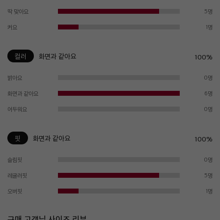
딱 맞아요
5명
커요
1명
컬러
화면과 같아요
100%
밝아요
0명
화면과 같아요
6명
어두워요
0명
핏
화면과 같아요
100%
슬림핏
0명
레귤러핏
5명
오버핏
1명
구매 고객님 사이즈 리뷰