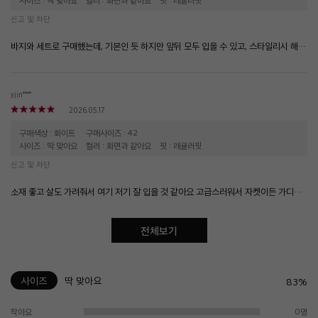
사이즈 : 딱 맞아요
컬러 : 화면과 같아요
핏 : 레귤러핏
신고 및 차단
바지와 세트로 구매했는데, 기본인 듯 하지만 앞뒤 모두 입을 수 있고, 스타일리시 해보여요! 세일 때 잘 구매 했어요
yjin****
2026.05.17
구매색상 : 화이트
구매사이즈 : 42
사이즈 : 딱 맞아요
컬러 : 화면과 같아요
핏 : 레귤러핏
신고 및 차단
소재 좋고 살도 가려줘서 여기 저기 잘 입을 것 같아요 고급스러워서 자켓이든 가디건이든 이너로 편히 입을 것 같습니다
전체보기
사이즈
딱 맞아요
83%
작아요
0명