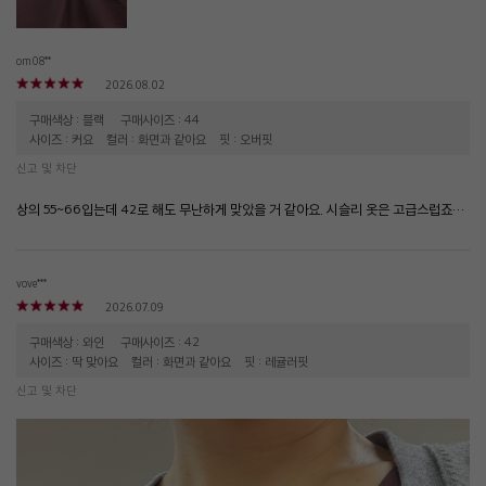
om08**
2026.08.02
구매색상 : 블랙
구매사이즈 : 44
사이즈 : 커요
컬러 : 화면과 같아요
핏 : 오버핏
신고 및 차단
상의 55~66입는데 42로 해도 무난하게 맞았을 거 같아요. 시슬리 옷은 고급스럽죠^^ 끈 원피스가 살짝 부담스러워서 자주 못 입었는데 이거랑 같이 입었더니 딱 좋아요.지인들은 세트 원피스인 줄 알더라구요. 땀이나도 달라붙지 않고 스커트랑 매치하니 더 맘에 들어요.
vove***
2026.07.09
구매색상 : 와인
구매사이즈 : 42
사이즈 : 딱 맞아요
컬러 : 화면과 같아요
핏 : 레귤러핏
신고 및 차단