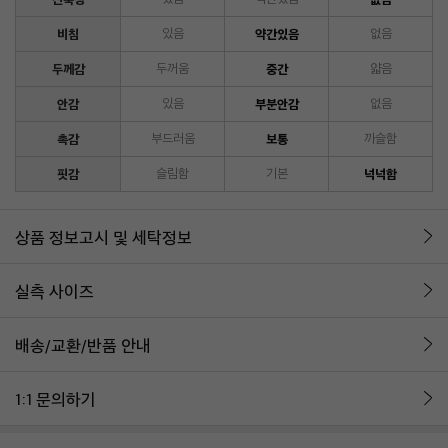
비침
있음
약간있음
없음
두께감
두꺼움
중간
얇음
안감
있음
부분안감
없음
촉감
부드러움
보통
까슬함
핏감
슬림함
기본
넉넉함
상품 정보고시 및 세탁정보
실측 사이즈
배송/교환/반품 안내
1:1 문의하기