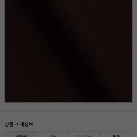
상품 소재정보
신축성
있음
약간있음
없음