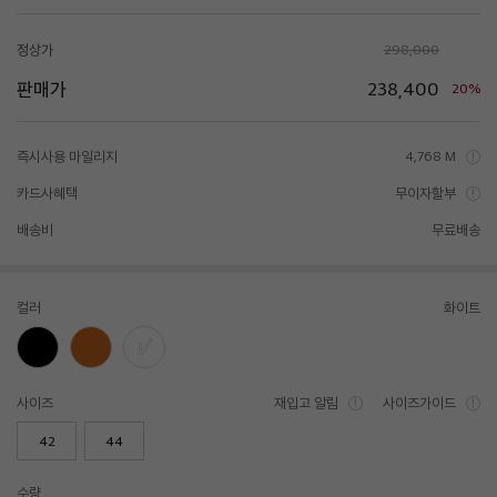
정상가
298,000
판매가
238,400
20%
즉시사용 마일리지
4,768 M
카드사혜택
무이자할부
배송비
무료배송
컬러
화이트
사이즈
재입고 알림
사이즈가이드
42
44
수량