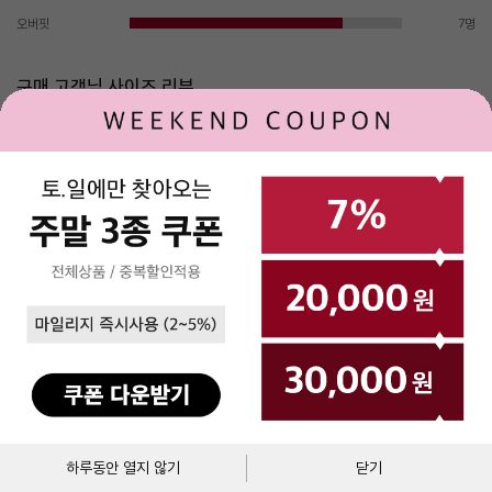
오버핏
7명
구매 고객님 사이즈 리뷰
키
몸무게
체형
구매사이즈
평가
168
52
S
42
커요
로그인
제휴문의
고객센터
매장안내
(주)베네통코리아
▼
BENETTON MALL
`
대표이사 : 김규완
고객센터 : 1544-2855
주소 : 서울시 서초구 서초대로 398, 15층, 16층(서초동, 비엔케이디지털타워)
통신판매업자
에스크로서비스
사업자 등록번호 : 211-86-40964
장바구니
바로구매
하루동안 열지 않기
닫기
이용약관
개인정보처리방침
통신판매업신고 :제2017-서울서초-1250