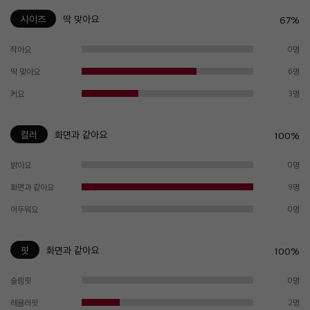
사이즈
딱 맞아요
67%
작아요
0명
딱 맞아요
6명
커요
3명
컬러
화면과 같아요
100%
밝아요
0명
화면과 같아요
9명
어두워요
0명
핏
화면과 같아요
100%
슬림핏
0명
레귤러핏
2명