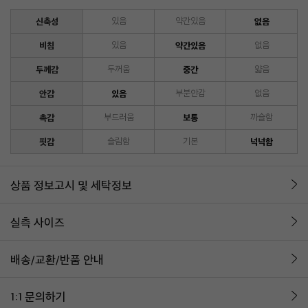
신축성
있음
약간있음
없음
비침
있음
약간있음
없음
두께감
두꺼움
중간
얇음
안감
있음
부분안감
없음
촉감
부드러움
보통
까슬함
핏감
슬림함
기본
넉넉함
상품 정보고시 및 세탁정보
실측 사이즈
배송/교환/반품 안내
1:1 문의하기