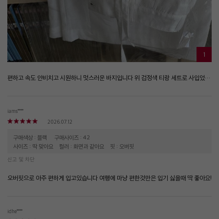
1
편하고 속도 안비치고 시원하니 멋스러운 바지입니다 위 검정색 티랑 세트로 사입었는데 찰떡이네요
iams****
2026.07.12
구매색상 : 블랙
구매사이즈 : 42
사이즈 : 딱 맞아요
컬러 : 화면과 같아요
핏 : 오버핏
신고 및 차단
오버핏으로 아주 편하게 입고있습니다 여행에 마냥 편한것만은 입기 싫을때 딱 좋아요!
idhe****