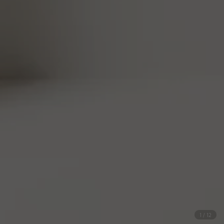
1
/
12