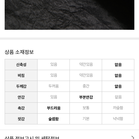
상품 소재정보
신축성
있음
약간있음
없음
비침
있음
약간있음
없음
두께감
두꺼움
중간
얇음
안감
있음
부분안감
없음
촉감
부드러움
보통
까슬함
핏감
슬림함
기본
넉넉함
상품 정보고시 및 세탁정보