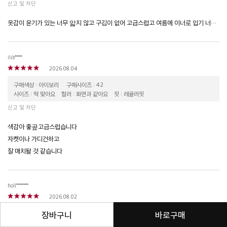
신고 및 차단
옷감이 윤기가 있는 너무 앏지 않고 구김이 없어 고급스럽고 여름에 이너로 입기 너무 좋아요~
ilib*****
2026.08.04
구매색상 : 아이보리
구매사이즈 : 42
사이즈 : 딱 맞아요
컬러 : 화면과 같아요
핏 : 레귤러핏
신고 및 차단
색감아 좋곺고급스럽습니다
자켓이나 가디건하고
잘 매치돨 것 같습니다
holl********
2026.08.02
장바구니
바로구매
구매색상 : 블랙
구매사이즈 : 42
사이즈 : 딱 맞아요
컬러 : 화면과 같아요
핏 : 레귤러핏