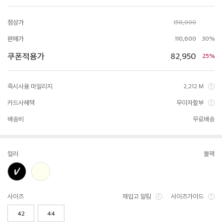
정상가
158,000
판매가
110,600
30%
쿠폰적용가
82,950
25%
즉시사용 마일리지
2,212 M
카드사혜택
무이자할부
배송비
무료배송
컬러
블랙
사이즈
재입고 알림
사이즈가이드
42
44