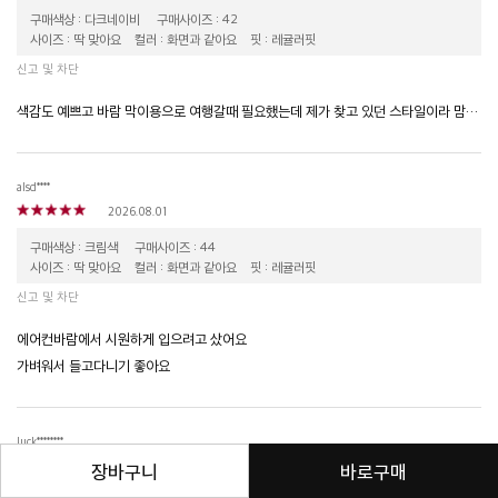
구매색상 : 다크네이비
구매사이즈 : 42
사이즈 : 딱 맞아요
컬러 : 화면과 같아요
핏 : 레귤러핏
신고 및 차단
색감도 예쁘고 바람 막이용으로 여행갈때 필요했는데 제가 찾고 있던 스타일이라 맘에 쏙 들고 활용도가 좋을꺼 같아요~
alsd****
2026.08.01
구매색상 : 크림색
구매사이즈 : 44
사이즈 : 딱 맞아요
컬러 : 화면과 같아요
핏 : 레귤러핏
신고 및 차단
에어컨바람에서 시원하게 입으려고 샀어요
가벼워서 들고다니기 좋아요
luck********
2026.07.31
장바구니
바로구매