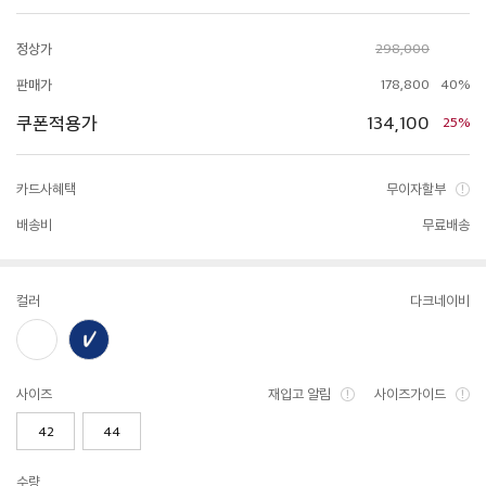
정상가
298,000
판매가
178,800
40%
쿠폰적용가
134,100
25%
카드사혜택
무이자할부
배송비
무료배송
컬러
다크네이비
사이즈
재입고 알림
사이즈가이드
42
44
수량