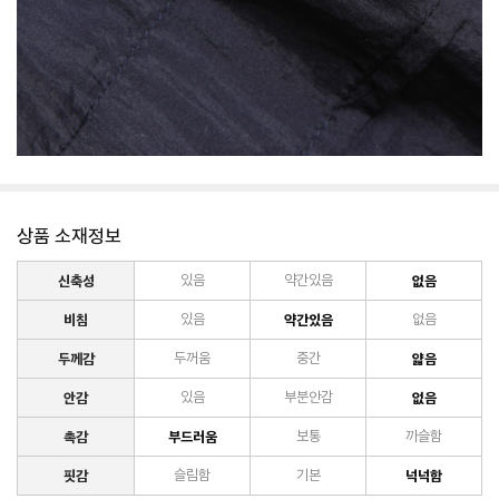
상품 소재정보
신축성
있음
약간있음
없음
비침
있음
약간있음
없음
두께감
두꺼움
중간
얇음
안감
있음
부분안감
없음
촉감
부드러움
보통
까슬함
핏감
슬림함
기본
넉넉함