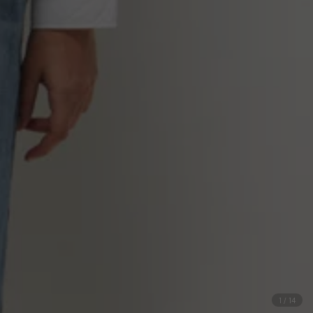
1
/
14