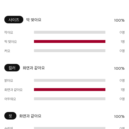
사이즈
딱 맞아요
100%
작아요
0명
딱 맞아요
1명
커요
0명
컬러
화면과 같아요
100%
밝아요
0명
화면과 같아요
1명
어두워요
0명
핏
화면과 같아요
100%
슬림핏
0명