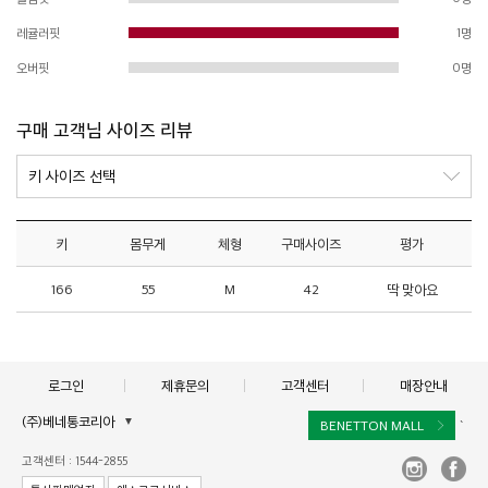
레귤러핏
1명
오버핏
0명
구매 고객님 사이즈 리뷰
키
몸무게
체형
구매사이즈
평가
166
55
M
42
딱 맞아요
로그인
제휴문의
고객센터
매장안내
(주)베네통코리아
▼
BENETTON MALL
`
대표이사 : 김규완
고객센터 : 1544-2855
주소 : 서울시 서초구 서초대로 398, 15층, 16층(서초동, 비엔케이디지털타워)