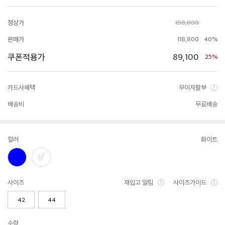
정상가
198,000
판매가
118,800
40%
쿠폰적용가
89,100
25%
카드사혜택
무이자할부
배송비
무료배송
컬러
화이트
사이즈
재입고 알림
사이즈가이드
42
44
수량