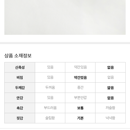
상품 소재정보
신축성
있음
약간있음
없음
비침
있음
약간있음
없음
두께감
두꺼움
중간
얇음
안감
있음
부분안감
없음
촉감
부드러움
보통
까슬함
핏감
슬림함
기본
넉넉함