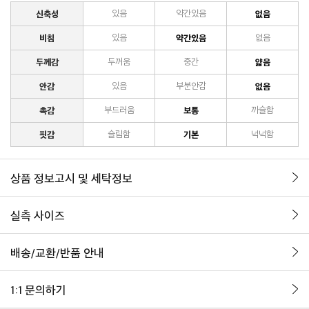
신축성
있음
약간있음
없음
비침
있음
약간있음
없음
두께감
두꺼움
중간
얇음
안감
있음
부분안감
없음
촉감
부드러움
보통
까슬함
핏감
슬림함
기본
넉넉함
상품 정보고시 및 세탁정보
실측 사이즈
배송/교환/반품 안내
1:1 문의하기