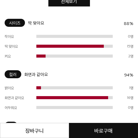
전체보기
사이즈
딱 맞아요
88%
작아요
0명
딱 맞아요
15명
커요
2명
컬러
화면과 같아요
94%
밝아요
1명
화면과 같아요
16명
어두워요
0명
핏
화면과 같아요
94%
장바구니
바로구매