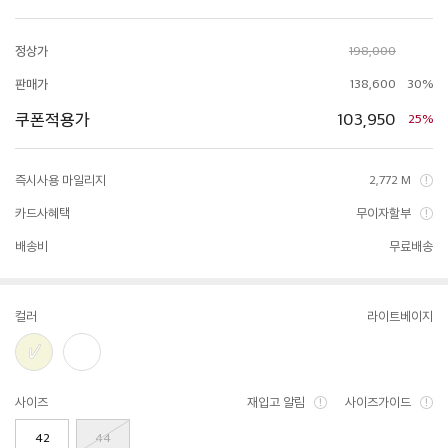
정상가
198,000
판매가
138,600
30%
쿠폰적용가
103,950
25%
즉시사용 마일리지
2,772 M
카드사혜택
무이자할부
배송비
무료배송
컬러
라이트베이지
사이즈
재입고 알림
사이즈가이드
42
44