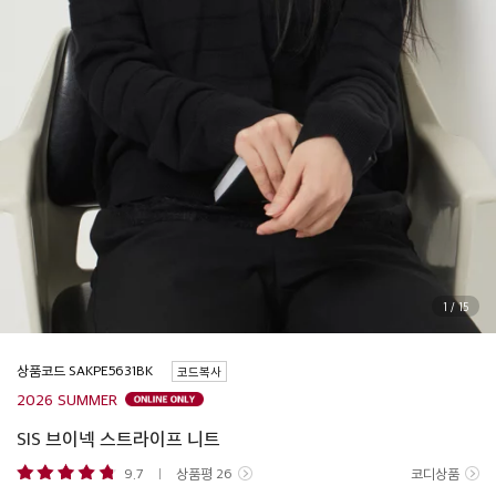
1
/
15
상품코드
코드복사
2026 SUMMER
SIS 브이넥 스트라이프 니트
9.7
상품평
26
코디상품