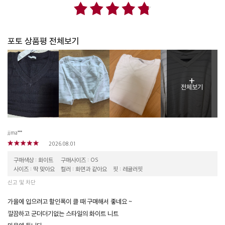
포토 상품평 전체보기
+
전체보기
jjma***
2026.08.01
구매색상 : 화이트
구매사이즈 : OS
사이즈 : 딱 맞아요
컬러 : 화면과 같아요
핏 : 레귤러핏
신고 및 차단
가을에 입으려고 할인폭이 클 때 구매해서 좋네요 ~
깔끔하고 군더더기없는 스타일의 화이트 니트