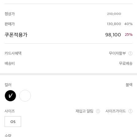
정상가
218,000
판매가
130,800
40%
쿠폰적용가
98,100
25%
카드사혜택
무이자할부
배송비
무료배송
컬러
블랙
사이즈
재입고 알림
사이즈가이드
OS
수량