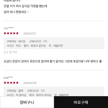
마음에 듭니다.
모델 키가 커서 길이감 걱정을 했는데
입어 보니 괜찮네요 ~
luck********
2026.07.31
구매색상 : 화이트
구매사이즈 : OS
사이즈 : 커요
컬러 : 화면과 같아요
핏 : 레귤러핏
신고 및 차단
조금더 큰감이 있어서 옷핀으로 잡아야 할거 같아요 그런데 옷감이랑 너무 편하고 좋아요 전체적으로 이뻐요
song******
2026.07.30
구매색상 : 블랙
구매사이즈 : OS
사이즈 : 딱 맞아요
컬러 : 화면과 같아요
핏 : 레귤러핏
장바구니
바로구매
신고 및 차단