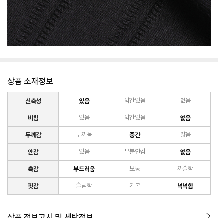
상품 소재정보
신축성
있음
약간있음
없음
비침
있음
약간있음
없음
두께감
두꺼움
중간
얇음
안감
있음
부분안감
없음
촉감
부드러움
보통
까슬함
핏감
슬림함
기본
넉넉함
상품 정보고시 및 세탁정보