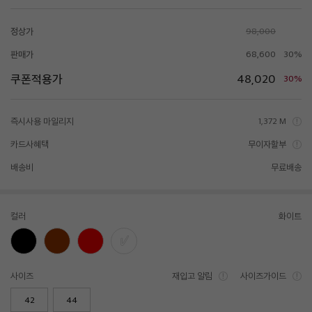
정상가
98,000
판매가
68,600
30%
쿠폰적용가
48,020
30%
즉시사용 마일리지
1,372 M
카드사혜택
무이자할부
배송비
무료배송
컬러
화이트
사이즈
재입고 알림
사이즈가이드
42
44