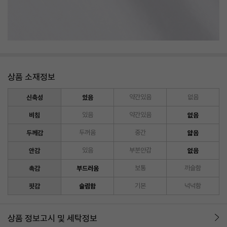
상품 소재정보
신축성
있음
약간있음
없음
비침
있음
약간있음
없음
두께감
두꺼움
중간
얇음
안감
있음
부분안감
없음
촉감
부드러움
보통
까슬함
핏감
슬림함
기본
넉넉함
상품 정보고시 및 세탁정보