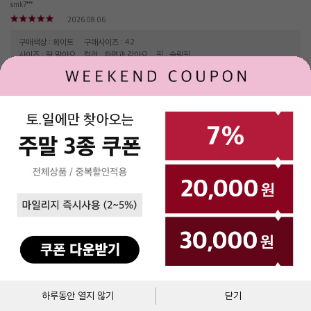
smk7***
2026.08.06
구매색상 : 화이트
구매사이즈 : 42
사이즈 : 딱 맞아요
컬러 : 화면과 같아요
핏 : 슬림핏
신고 및 차단
깔끔합니다. 심플합니다. 여로모로 활용이 좋을듯 합니다
hyou******
2026.08.03
구매색상 : 화이트
구매사이즈 : 42
사이즈 : 딱 맞아요
컬러 : 화면과 같아요
핏 : 슬림핏
신고 및 차단
입으니 핏도좋고 더 이쁘네요 카프리팬츠랑 입으니 예뻐요 선선해지면 이너로도 잘 활용할거 같아요
reis*****
장바구니
바로구매
하루동안 열지 않기
닫기
2026.08.02