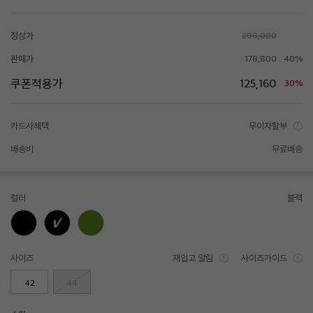
정상가
298,000
판매가
178,800
40%
쿠폰적용가
125,160
30%
카드사혜택
무이자할부
배송비
무료배송
컬러
블랙
사이즈
재입고 알림
사이즈가이드
42
44