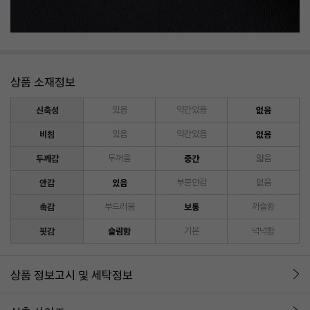
상품 소재정보
신축성
있음
약간있음
없음
비침
있음
약간있음
없음
두께감
두꺼움
중간
얇음
안감
있음
부분안감
없음
촉감
부드러움
보통
까슬함
핏감
슬림함
기본
넉넉함
상품 정보고시 및 세탁정보