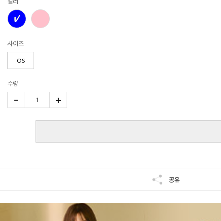
컬러
사이즈
OS
수량
-
+
1
공유