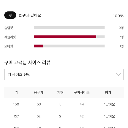
핏
화면과 같아요
100%
슬림핏
0명
레귤러핏
7명
오버핏
1명
구매 고객님 사이즈 리뷰
키
몸무게
체형
구매사이즈
평가
160
63
L
44
딱 맞아요
157
52
S
42
딱 맞아요