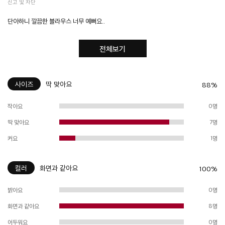
신고 및 차단
단아하니 깔끔한 블라우스 너무 예뻐요..
전체보기
사이즈
딱 맞아요
88%
작아요
0명
딱 맞아요
7명
커요
1명
컬러
화면과 같아요
100%
밝아요
0명
화면과 같아요
8명
어두워요
0명