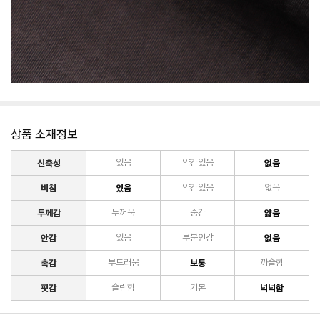
상품 소재정보
신축성
있음
약간있음
없음
비침
있음
약간있음
없음
두께감
두꺼움
중간
얇음
안감
있음
부분안감
없음
촉감
부드러움
보통
까슬함
핏감
슬림함
기본
넉넉함