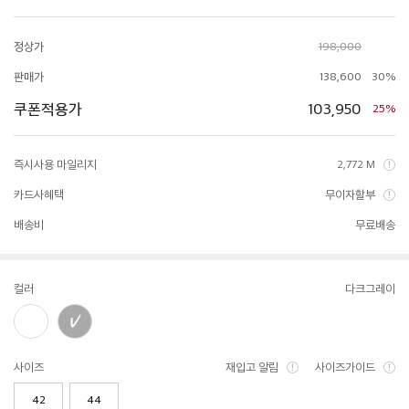
정상가
198,000
판매가
138,600
30%
쿠폰적용가
103,950
25%
즉시사용 마일리지
2,772 M
카드사혜택
무이자할부
배송비
무료배송
컬러
다크그레이
사이즈
재입고 알림
사이즈가이드
42
44