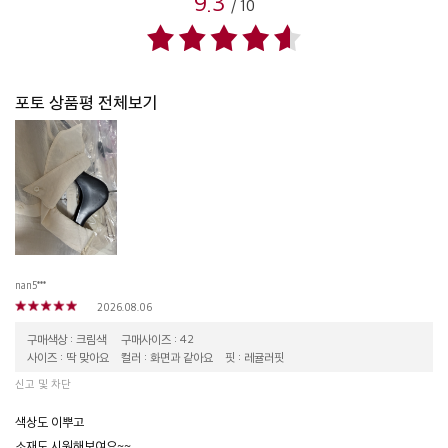
9.3
/
10
포토 상품평 전체보기
nan5***
2026.08.06
구매색상 : 크림색
구매사이즈 : 42
사이즈 : 딱 맞아요
컬러 : 화면과 같아요
핏 : 레귤러핏
신고 및 차단
색상도 이뿌고
소재도 시원해보여요~~