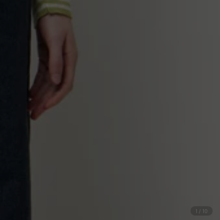
1
/
10