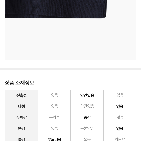
상품 소재정보
신축성
있음
약간있음
없음
비침
있음
약간있음
없음
두께감
두꺼움
중간
얇음
안감
있음
부분안감
없음
촉감
부드러움
보통
까슬함