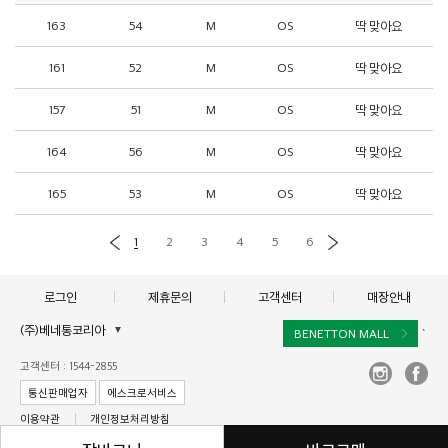
163
54
M
OS
딱 맞아요
161
52
M
OS
딱 맞아요
157
51
M
OS
딱 맞아요
164
56
M
OS
딱 맞아요
165
53
M
OS
딱 맞아요
1
2
3
4
5
6
로그인
제휴문의
고객센터
매장안내
(주)베네통코리아
▼
BENETTON MALL
`
대표이사 : 김규완
고객센터 : 1544-2855
주소 : 서울시 서초구 서초대로 398, 15층, 16층(서초동, 비엔케이디지털타워)
통신판매업자
에스크로서비스
사업자 등록번호 : 211-86-40964
이용약관
개인정보처리방침
통신판매업신고 :제2017-서울서초-1250