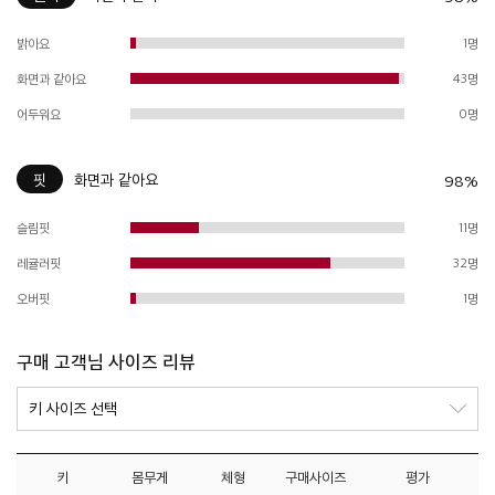
밝아요
1명
화면과 같아요
43명
어두워요
0명
핏
화면과 같아요
98%
슬림핏
11명
레귤러핏
32명
오버핏
1명
구매 고객님 사이즈 리뷰
키
몸무게
체형
구매사이즈
평가