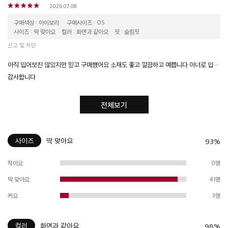
2026.07.08
구매색상 : 아이보리
구매사이즈 : OS
사이즈 : 딱 맞아요
컬러 : 화면과 같아요
핏 : 슬림핏
신고 및 차단
아직 입어보진 않았지만 믿고 구매했어요 소재도 좋고 깔끔하고 예쁩니다 이너로 입기에 좋을거 같아요
감사합니다
전체보기
사이즈
딱 맞아요
93%
작아요
0명
딱 맞아요
41명
커요
3명
컬러
화면과 같아요
98%