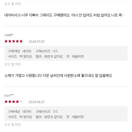
신고 및 차단
네이비사고 너무 이뻐서 그레이도 구매했어요. 이너 안 입어도 비침 없어요.니트 짜임 고급스러워요.디자인도 완전 이뻐요
mk89**
2026.07.03
구매색상 : 네이비
구매사이즈 : OS
사이즈 : 딱 맞아요
컬러 : 화면과 같아요
핏 : 레귤러핏
신고 및 차단
소제가 가볍고 시원합니다 더운 날씨인데 시원한소제 좋으네요 잘 입을께요
brav****
2026.06.25
구매색상 : 네이비
구매사이즈 : OS
사이즈 : 딱 맞아요
컬러 : 화면과 같아요
핏 : 레귤러핏
신고 및 차단