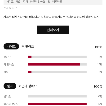
사이즈 : 커요
컬러 : 화면과 같아요
핏 : 레귤러핏
신고 및 차단
시스루 티셔츠라 훤히 비칩니다. 시원하고 하늘거리는 소재네요 하의에 넣을지 말지 애매한 길이감이라 별점 하나 뺐어요. 제 체격에는 넣어 입기엔 짧고 빼서 입으면 살짝 길어요. 전체적을 고급스러운 느낌은 있어요.
전체보기
사이즈
딱 맞아요
88%
작아요
1명
딱 맞아요
15명
커요
1명
컬러
화면과 같아요
100%
밝아요
0명
화면과 같아요
17명