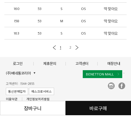
160
53
S
OS
딱 맞아요
158
53
M
OS
딱 맞아요
163
53
S
OS
딱 맞아요
1
2
로그인
제휴문의
고객센터
매장안내
(주)베네통코리아
▼
BENETTON MALL
`
대표이사 : 김규완
고객센터 : 1544-2855
주소 : 서울시 서초구 서초대로 398, 15층, 16층(서초동, 비엔케이디지털타워)
통신판매업자
에스크로서비스
사업자 등록번호 : 211-86-40964
이용약관
개인정보처리방침
통신판매업신고 :제2017-서울서초-1250
장바구니
바로구매
Copyright © BENETTON KOREA Co., Ltd. ALL rights reserved