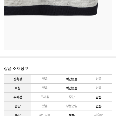
상품 소재정보
신축성
있음
약간있음
없음
비침
있음
약간있음
없음
두께감
두꺼움
중간
얇음
안감
있음
부분안감
없음
촉감
부드러움
보통
까슬함