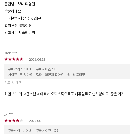
물건받고보니 타임딜...
속상하네요
더 저렴하게 살 수있었는데
입어보진 않았어요
믿고사는 시슬리니까. ...
kkom******
2026.06.25
구매색상 : 네이비
구매사이즈 : OS
사이즈 : 딱 맞아요
컬러 : 화면과 같아요
핏 : 레귤러핏
신고 및 차단
화면보다 더 고급스럽고 예뻐서 오피스룩으로도 캐쥬얼로도 손색없어요. 좋은 가격으로 구매해서 아주 만족합니다!!!
jyle*****
2026.06.18
구매색상 : 네이비
구매사이즈 : OS