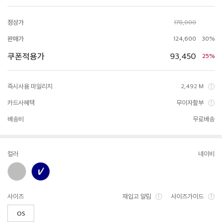
정상가
178,000
판매가
124,600
30%
쿠폰적용가
93,450
25%
즉시사용 마일리지
2,492 M
카드사혜택
무이자할부
배송비
무료배송
컬러
네이비
사이즈
재입고 알림
사이즈가이드
OS