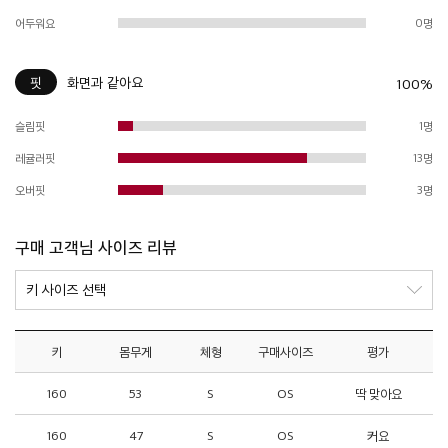
어두워요
0명
핏
화면과 같아요
100%
슬림핏
1명
레귤러핏
13명
오버핏
3명
구매 고객님 사이즈 리뷰
키
몸무게
체형
구매사이즈
평가
160
53
S
OS
딱 맞아요
160
47
S
OS
커요