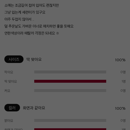
소매는 조금길어 접어 입어도 괜찮지만
그냥 입는게 세련미가 있구요
아주 두껍지 않아서 ..
덜 추운날도 가벼운 이너로 매치하면 좋을 듯해요
연한색상이라 때탈까 걱정은 되네요 ㅎ
사이즈
딱 맞아요
100%
작아요
0명
딱 맞아요
1명
커요
0명
컬러
화면과 같아요
100%
밝아요
0명
화면과 같아요
1명