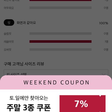
어두워요
0명
핏
화면과 같아요
100%
슬림핏
0명
레귤러핏
1명
오버핏
0명
구매 고객님 사이즈 리뷰
키
몸무게
체형
구매사이즈
평가
161
65
L
44
딱 맞아요