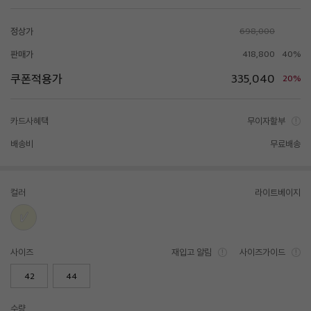
정상가
698,000
판매가
418,800
40%
쿠폰적용가
335,040
20%
카드사혜택
무이자할부
배송비
무료배송
컬러
라이트베이지
사이즈
재입고 알림
사이즈가이드
42
44
수량