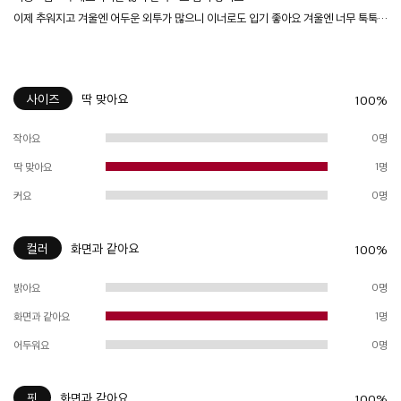
이제 추워지고 겨울엔 어두운 외투가 많으니 이너로도 입기 좋아요 겨울엔 너무 툭툭한 옷보다 겹쳐 입기 좋은 이런 스타일이 저는 좋더라구요
사이즈
딱 맞아요
100%
작아요
0명
딱 맞아요
1명
커요
0명
컬러
화면과 같아요
100%
밝아요
0명
화면과 같아요
1명
어두워요
0명
핏
화면과 같아요
100%