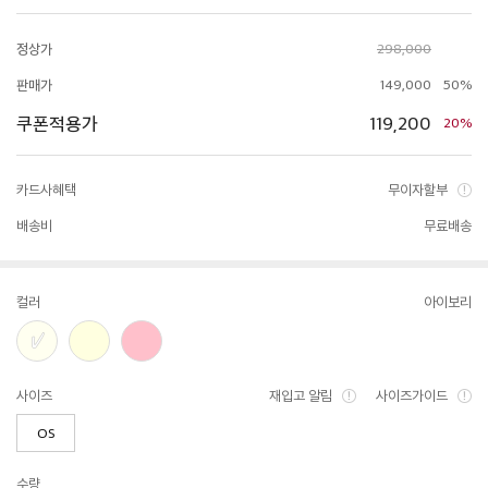
정상가
298,000
판매가
149,000
50%
쿠폰적용가
119,200
20%
카드사혜택
무이자할부
배송비
무료배송
컬러
아이보리
사이즈
재입고 알림
사이즈가이드
OS
수량