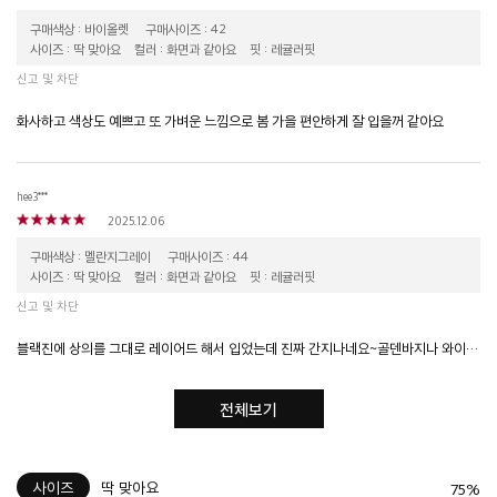
구매색상 : 바이올렛
구매사이즈 : 42
사이즈 : 딱 맞아요
컬러 : 화면과 같아요
핏 : 레귤러핏
신고 및 차단
화사하고 색상도 예쁘고 또 가벼운 느낌으로 봄 가을 편안하게 잘 입을꺼 같아요
hee3***
2025.12.06
구매색상 : 멜란지그레이
구매사이즈 : 44
사이즈 : 딱 맞아요
컬러 : 화면과 같아요
핏 : 레귤러핏
신고 및 차단
블랙진에 상의를 그대로 레이어드 해서 입었는데 진짜 간지나네요~골덴바지나 와이드핏 바지에도 잘 어울려요~
전체보기
사이즈
딱 맞아요
75%