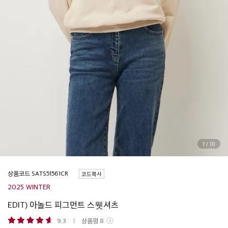
1
/
10
상품코드
코드복사
2025 WINTER
EDIT) 아놀드 피그먼트 스웻셔츠
9.3
상품평
8