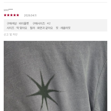
yoro******
2026.04.11
구매색상 : 바이올렛
구매사이즈 : 42
사이즈 : 딱 맞아요
컬러 : 화면과 같아요
핏 : 레귤러핏
신고 및 차단