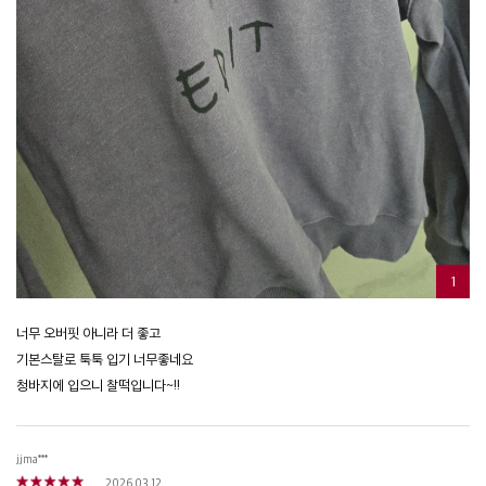
1
너무 오버핏 아니라 더 좋고
기본스탈로 툭툭 입기 너무좋네요
청바지에 입으니 찰떡입니다~!!
jjma***
2026.03.12