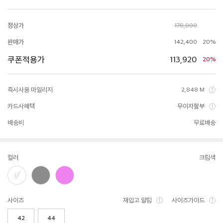
정상가
178,000
판매가
142,400
20%
쿠폰적용가
113,920
20%
즉시사용 마일리지
2,848 M
카드사혜택
무이자할부
배송비
무료배송
컬러
크림색
사이즈
재입고 알림
사이즈가이드
42
44