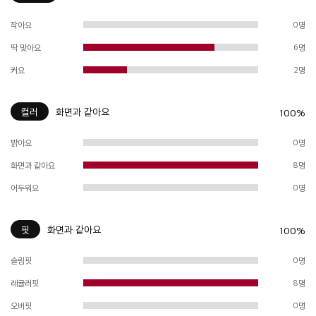
작아요
0명
딱 맞아요
6명
커요
2명
컬러
화면과 같아요
100%
밝아요
0명
화면과 같아요
8명
어두워요
0명
핏
화면과 같아요
100%
슬림핏
0명
레귤러핏
8명
오버핏
0명