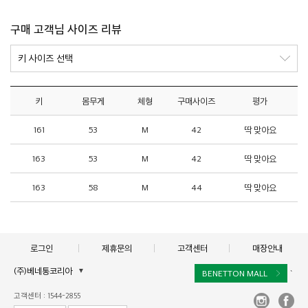
구매 고객님 사이즈 리뷰
키
몸무게
체형
구매사이즈
평가
161
53
M
42
딱 맞아요
163
53
M
42
딱 맞아요
163
58
M
44
딱 맞아요
로그인
제휴문의
고객센터
매장안내
(주)베네통코리아
▼
BENETTON MALL
`
대표이사 : 김규완
고객센터 : 1544-2855
주소 : 서울시 서초구 서초대로 398, 15층, 16층(서초동, 비엔케이디지털타워)