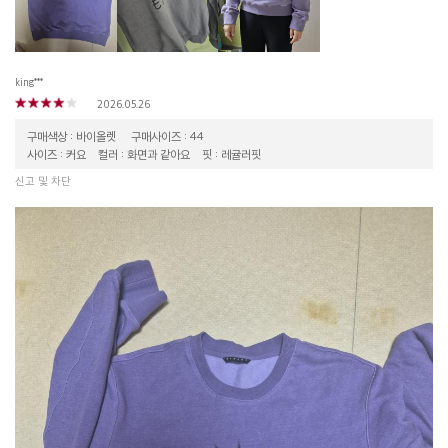
king***
2026.05.26
구매색상 : 바이올렛
구매사이즈 : 44
사이즈 : 커요
컬러 : 화면과 같아요
핏 : 레귤러핏
신고 및 차단