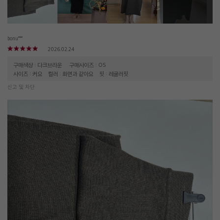
bonu***
2026.02.24
구매색상 : 다크브라운
구매사이즈 : OS
사이즈 : 커요
컬러 : 화면과 같아요
핏 : 레귤러핏
신고 및 차단