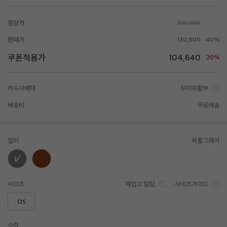
정상가
218,000
판매가
130,800
40%
쿠폰적용가
104,640
20%
카드사혜택
무이자할부
배송비
무료배송
컬러
차콜그레이
사이즈
재입고 알림
사이즈가이드
OS
수량