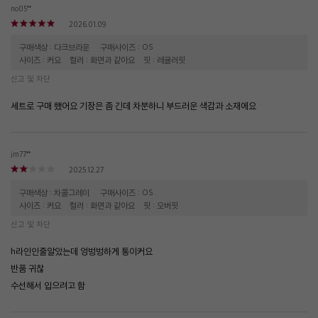
no05**
2026.01.09
구매색상 : 다크브라운
구매사이즈 : OS
사이즈 : 커요
컬러 : 화면과 같아요
핏 : 레귤러핏
신고 및 차단
세트로 구매 했어요 기장은 좀 긴데 차분하니 부드러운 색감과 소재에요
jm77**
2025.12.27
구매색상 : 차콜그레이
구매사이즈 : OS
사이즈 : 커요
컬러 : 화면과 같아요
핏 : 오버핏
신고 및 차단
h라인인줄알았는데 엉벙벙하게 통이커요
반품 귀찮
수선해서 입으려고 함