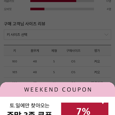
레귤러핏
13명
오버핏
4명
구매 고객님 사이즈 리뷰
키
몸무게
체형
구매사이즈
평가
160
48
S
OS
커요
165
48
S
OS
커요
160
57
M
OS
딱 맞아요
164
55
M
OS
딱 맞아요
161
54
M
OS
딱 맞아요