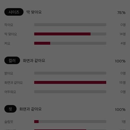
사이즈
딱 맞아요
78%
작아요
0명
딱 맞아요
14명
커요
4명
컬러
화면과 같아요
100%
밝아요
0명
화면과 같아요
18명
어두워요
0명
핏
화면과 같아요
100%
슬림핏
1명