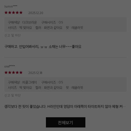
hamm*****
2025.12.20
구매색상 : 다크브라운
구매사이즈 : OS
사이즈 : 딱 맞아요
컬러 : 화면과 같아요
핏 : 레귤러핏
신고 및 차단
구매하고. 안입어봐서리, ㅠㅠ 소재는 너무~~~좋아요
onef******
2025.12.18
구매색상 : 차콜그레이
구매사이즈 : OS
사이즈 : 딱 맞아요
컬러 : 화면과 같아요
핏 : 레귤러핏
신고 및 차단
생각보다 전 핏이 좋았습니다. H라인인데 엉덩이 아래쪽이 타이트하지 않아 체형 커버에 용이합니다. 밴드도 탄탄합니다.
전체보기