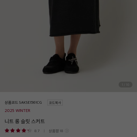
1
/
10
상품코드
코드복사
2025 WINTER
니트 롱 슬릿 스커트
8.7
상품평
18