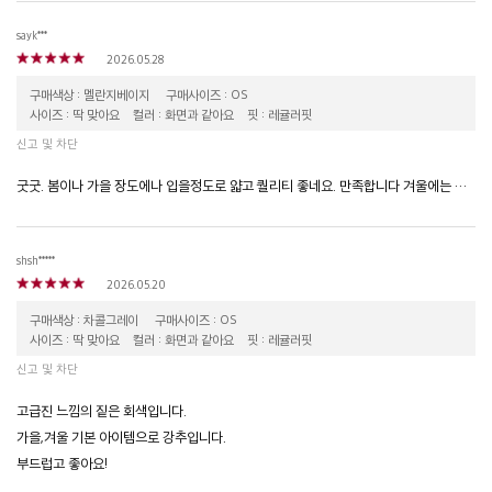
sayk***
2026.05.28
구매색상 : 멜란지베이지
구매사이즈 : OS
사이즈 : 딱 맞아요
컬러 : 화면과 같아요
핏 : 레귤러핏
신고 및 차단
굿굿. 봄이나 가을 장도에나 입을정도로 얇고 퀄리티 좋네요. 만족합니다 겨울에는 추워서 못입을듯.
shsh*****
2026.05.20
구매색상 : 차콜그레이
구매사이즈 : OS
사이즈 : 딱 맞아요
컬러 : 화면과 같아요
핏 : 레귤러핏
신고 및 차단
고급진 느낌의 짙은 회색입니다.
가을,겨울 기본 아이템으로 강추입니다.
부드럽고 좋아요!