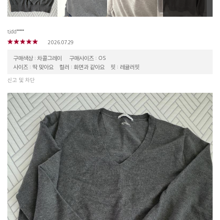
tjdd*****
2026.07.29
구매색상 : 차콜그레이
구매사이즈 : OS
사이즈 : 딱 맞아요
컬러 : 화면과 같아요
핏 : 레귤러핏
신고 및 차단