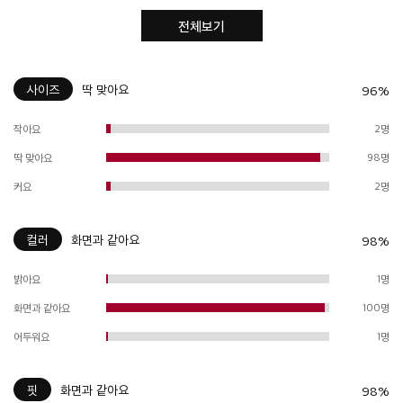
전체보기
사이즈
딱 맞아요
96%
작아요
2명
딱 맞아요
98명
커요
2명
컬러
화면과 같아요
98%
밝아요
1명
화면과 같아요
100명
어두워요
1명
핏
화면과 같아요
98%