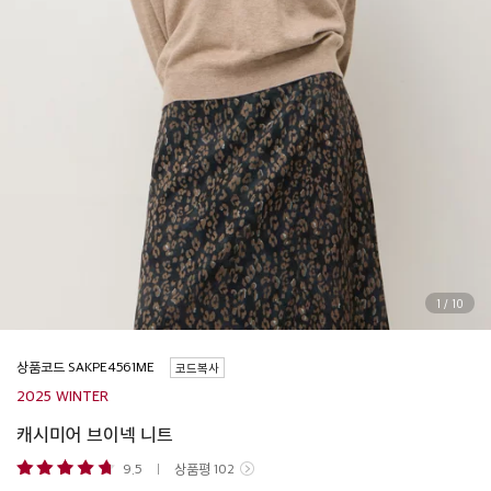
1
/
10
상품코드
코드복사
2025 WINTER
캐시미어 브이넥 니트
9.5
상품평
102