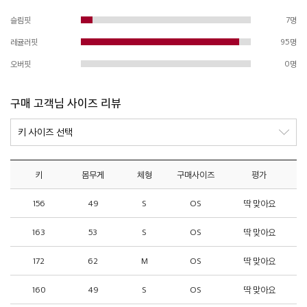
슬림핏
7명
레귤러핏
95명
오버핏
0명
구매 고객님 사이즈 리뷰
키
몸무게
체형
구매사이즈
평가
156
49
S
OS
딱 맞아요
163
53
S
OS
딱 맞아요
172
62
M
OS
딱 맞아요
160
49
S
OS
딱 맞아요