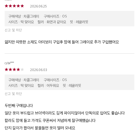
2026.06.25
구매색상 : 차콜그레이
구매사이즈 : OS
사이즈 : 딱 맞아요
컬러 : 화면과 같아요
핏 : 레귤러핏
신고 및 차단
얇지만 따뜻한 소재도 아이보리 구입후 맘에 들어 그레이로 추가 구입했어요
cybe****
2026.06.03
구매색상 : 차콜그레이
구매사이즈 : OS
사이즈 : 딱 맞아요
컬러 : 어두워요
핏 : 레귤러핏
신고 및 차단
두번째 구매입니다
일단 옷이 부드럽고 브이넥이라도 깊게 파이지않아서 단독의로 입어도 좋습니다
칼라도 맘에 들고 가격도 쿠폰써서 저념하게 잘구매했습니다
단지 길이가 짭아서 팔을들면 옷이 딸려 오네요