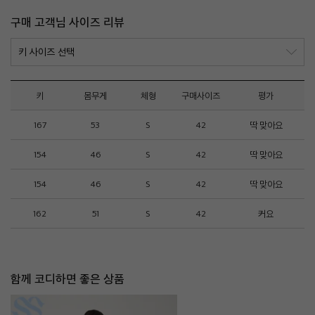
구매 고객님 사이즈 리뷰
키
몸무게
체형
구매사이즈
평가
167
53
S
42
딱 맞아요
154
46
S
42
딱 맞아요
154
46
S
42
딱 맞아요
162
51
S
42
커요
함께 코디하면 좋은 상품