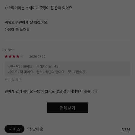
바스락거리는 소재이고 모양이 잘 잡혀 있어요
귀엽고 편안하게 잘 입겠어요.
마음에 쏙 들어요.
subi*****
2026.07.20
구매색상 : 화이트
구매사이즈 : 42
사이즈 : 딱 맞아요
컬러 : 화면과 같아요
핏 : 레귤러핏
신고 및 차단
편하게 입기 좋아요~~많이 짧지도 않고 길이적당해서 좋습니다
전체보기
사이즈
딱 맞아요
83%