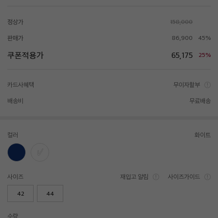
정상가
158,000
판매가
86,900
45%
쿠폰적용가
65,175
25%
카드사혜택
무이자할부
배송비
무료배송
컬러
화이트
사이즈
재입고 알림
사이즈가이드
42
44
수량