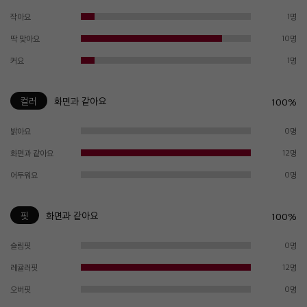
작아요
1명
딱 맞아요
10명
커요
1명
컬러
화면과 같아요
100%
밝아요
0명
화면과 같아요
12명
어두워요
0명
핏
화면과 같아요
100%
슬림핏
0명
레귤러핏
12명
오버핏
0명