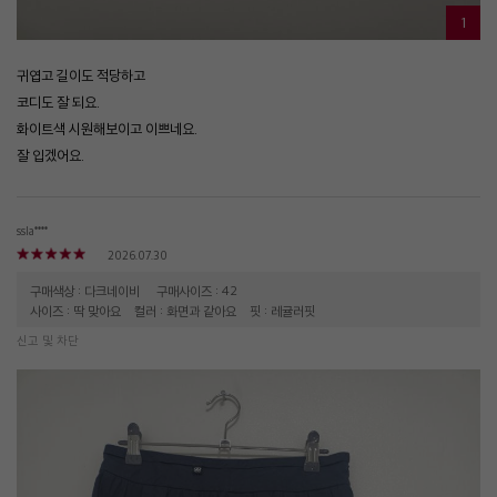
1
귀엽고 길이도 적당하고
코디도 잘 되요.
화이트색 시원해보이고 이쁘네요.
잘 입겠어요.
ssla****
2026.07.30
구매색상 : 다크네이비
구매사이즈 : 42
사이즈 : 딱 맞아요
컬러 : 화면과 같아요
핏 : 레귤러핏
신고 및 차단