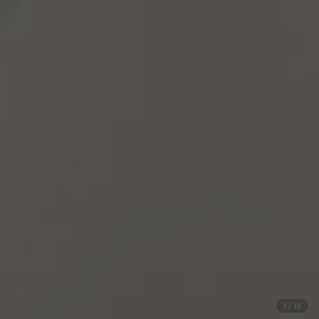
1
/
10