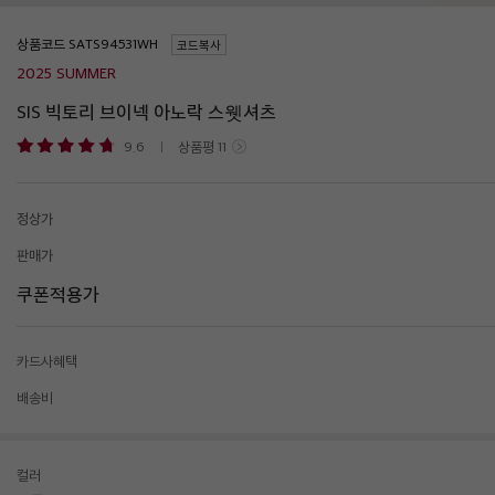
상품코드
코드복사
2025 SUMMER
SIS 빅토리 브이넥 아노락 스웻셔츠
9.6
상품평
11
정상가
판매가
쿠폰적용가
카드사혜택
배송비
컬러