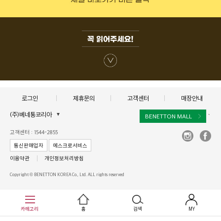
로그인
제휴문의
고객센터
매장안내
(주)베네통코리아
▼
BENETTON MALL
`
대표이사 : 김규완
고객센터 : 1544-2855
주소 : 서울시 서초구 서초대로 398, 15층, 16층(서초동, 비엔케이디지털타워)
통신판매업자
에스크로서비스
사업자 등록번호 : 211-86-40964
이용약관
개인정보처리방침
통신판매업신고 :제2017-서울서초-1250
Copyright © BENETTON KOREA Co., Ltd. ALL rights reserved
카테고리
홈
검색
MY
`